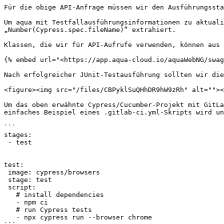
Für die obige API-Anfrage müssen wir den Ausführungssta
Um aqua mit Testfallausführungsinformationen zu aktuali
„Number(Cypress.spec.fileName)“ extrahiert.

Klassen, die wir für API-Aufrufe verwenden, können aus 
{% embed url="<https://app.aqua-cloud.io/aquaWebNG/swag
Nach erfolgreicher JUnit-Testausführung sollten wir die
<figure><img src="/files/CBPyklSuQHhDR9hW9zRh" alt=""><
Um das oben erwähnte Cypress/Cucumber-Projekt mit GitLa
einfaches Beispiel eines .gitlab-ci.yml-Skripts wird un
```

stages:

 - test

test:

 image: cypress/browsers

 stage: test

 script:

   # install dependencies

   - npm ci

   # run Cypress tests

   - npx cypress run --browser chrome
