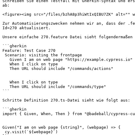
Schreiben Sie einen Testfall mit Gherkin-Syntax und ers
ab:

<figure><img src="/files/bzhA8p3hiWtIxQIBU7ZK" alt="" w
Zur Automatisierungszwecken nehmen wir an, dass der .fe
Id=270 aktualisiert.

Unsere einfache 270.feature Datei sieht folgendermaßen 
```gherkin

Feature: Test Case 270

 Scenario: visiting the frontpage

   Given I am on web page "https://example.cypress.io"

   When I click on type

   Then URL should include "/commands/actions"

   When I click on type

   Then URL should include "/commands/type"

```

Schritte Definition 270.ts-Datei sieht wie folgt aus:

```gherkin

import { Given, When, Then } from "@badeball/cypress-cu
Given("I am on web page {string}", (webpage) => {

 cy.visit(`${webpage}`)
