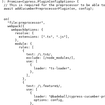
): Promise<Cypress.PluginConfigOptions> {

 // This is required for the preprocessor to be able to generate JSON reports after each run, and more,

 await addCucumberPreprocessorPlugin(on, config);

 on(

   "file:preprocessor",

   webpack({

     webpackOptions: {

       resolve: {

         extensions: [".ts", ".js"],

       },

       module: {

         rules: [

           {

             test: /\.ts$/,

             exclude: [/node_modules/],

             use: [

               {

                 loader: "ts-loader",

               },

             ],

           },

           {

             test: /\.feature$/,

             use: [

               {

                 loader: "@badeball/cypress-cucumber-preprocessor/webpack",

                 options: config,

               },
