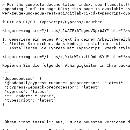
> For the complete documentation index, see [llms.txt](
appending `.md` to page URLs; this page is available as
werkzeuge-und-aqua-rest-api/gitlab-ci-cd-typescript-cyp
# Gitlab CI/CD: TypeScript/Cypress/Cucumber

<figure><img src="/files/u1wAZFi6IogAdVNprbJY" alt=""><
1. Generiere ein neues Projekt in deinem Arbeitsbereich

2. Stellen Sie sicher, dass Node.js installiert ist.

3. Installieren Sie Cypress mit TypeScript: <mark style
<figure><img src="/files/xjYikmW1mizLUQoLuSYU" alt=""><
Kopieren Sie die folgenden Abhängigkeiten in Ihre packa
```

"dependencies": {

 "@badeball/cypress-cucumber-preprocessor": "latest",

 "@cypress/webpack-preprocessor": "latest",

 "cypress": "latest",

 "ts-loader": "latest",

 "typescript": "latest"

}

```

Führen **npm install** aus, um die neuesten Versionen d