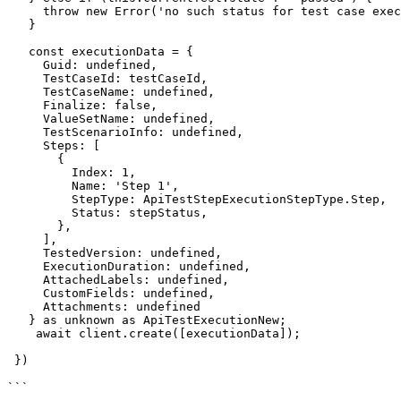
     throw new Error('no such status for test case execution');

   }

   const executionData = {

     Guid: undefined,

     TestCaseId: testCaseId,

     TestCaseName: undefined,

     Finalize: false,

     ValueSetName: undefined,

     TestScenarioInfo: undefined,

     Steps: [

       {

         Index: 1,

         Name: 'Step 1',

         StepType: ApiTestStepExecutionStepType.Step,

         Status: stepStatus,

       },

     ],

     TestedVersion: undefined,

     ExecutionDuration: undefined,

     AttachedLabels: undefined,

     CustomFields: undefined,

     Attachments: undefined

   } as unknown as ApiTestExecutionNew;

    await client.create([executionData]);

 })

```
