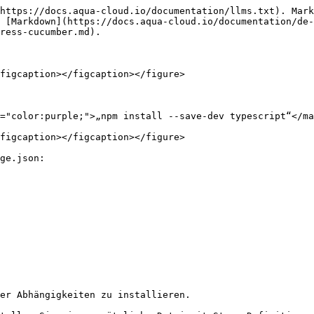
https://docs.aqua-cloud.io/documentation/llms.txt). Mark
 [Markdown](https://docs.aqua-cloud.io/documentation/de
ress-cucumber.md).

figcaption></figcaption></figure>

="color:purple;">„npm install --save-dev typescript“</ma
figcaption></figcaption></figure>

ge.json:

er Abhängigkeiten zu installieren.
