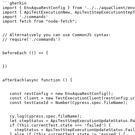
```gherkin

import { EnvAquaRestConfig } from '../../aquaClient/env
import { ApiTestExecutionNew, ApiTestStepExecutionStepT
import './commands'

import fetch from "node-fetch";

// Alternatively you can use CommonJS syntax:

// require('./commands')

beforeEach (() => {

})

afterEach(async function () {

   const restConfig = new EnvAquaRestConfig();

   const client = new TestExecutionClient(restConfig.url, { fetch });

   const testCaseId = Number(Cypress.spec.fileName);

   cy.log(Cypress.spec.fileName);

   let stepStatus = ApiTestStepExecutionUpdateStatus.Pass;

   if (this.currentTest.state === 'failed') {

     stepStatus = ApiTestStepExecutionUpdateStatus.Failed;

   } else if (this.currentTest.state != 'passed') {
