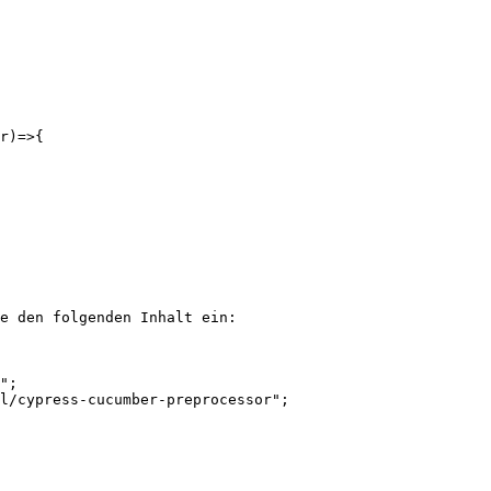
r)=>{

e den folgenden Inhalt ein:

";

l/cypress-cucumber-preprocessor";
