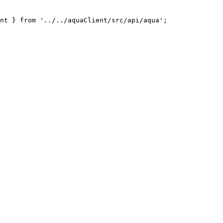
nt } from '../../aquaClient/src/api/aqua';
