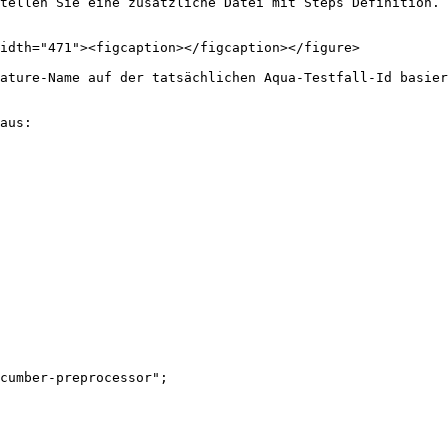
tellen Sie eine zusätzliche Datei mit Steps Definition. 
idth="471"><figcaption></figcaption></figure>

ature-Name auf der tatsächlichen Aqua-Testfall-Id basier
aus:

cumber-preprocessor";
