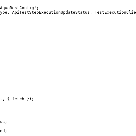
AquaRestConfig';

ype, ApiTestStepExecutionUpdateStatus, TestExecutionClie