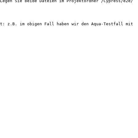
Legen Sie beide Dateien im Projektordner /Cypress/e2e/ 
t: z.B. im obigen Fall haben wir den Aqua-Testfall mit 