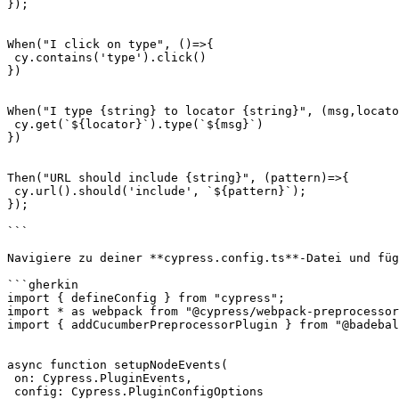
});

When("I click on type", ()=>{

 cy.contains('type').click()

})

When("I type {string} to locator {string}", (msg,locato
 cy.get(`${locator}`).type(`${msg}`)

})

Then("URL should include {string}", (pattern)=>{

 cy.url().should('include', `${pattern}`);

});

```

Navigiere zu deiner **cypress.config.ts**-Datei und füg
```gherkin

import { defineConfig } from "cypress";

import * as webpack from "@cypress/webpack-preprocessor
import { addCucumberPreprocessorPlugin } from "@badebal
async function setupNodeEvents(

 on: Cypress.PluginEvents,

 config: Cypress.PluginConfigOptions
