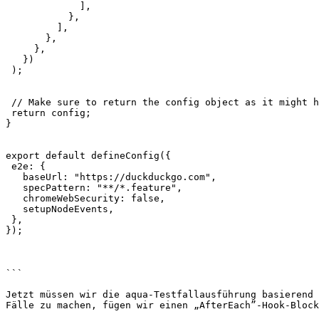
             ],

           },

         ],

       },

     },

   })

 );

 // Make sure to return the config object as it might have been modified by the plugin.

 return config;

}

export default defineConfig({

 e2e: {

   baseUrl: "https://duckduckgo.com",

   specPattern: "**/*.feature",

   chromeWebSecurity: false,

   setupNodeEvents,

 },

});

```

Jetzt müssen wir die aqua-Testfallausführung basierend 
Fälle zu machen, fügen wir einen „AfterEach”-Hook-Block