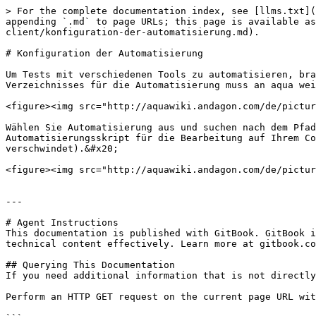
> For the complete documentation index, see [llms.txt](
appending `.md` to page URLs; this page is available as
client/konfiguration-der-automatisierung.md).

# Konfiguration der Automatisierung

Um Tests mit verschiedenen Tools zu automatisieren, bra
Verzeichnisses für die Automatisierung muss an aqua wei
<figure><img src="http://aquawiki.andagon.com/de/pictur
Wählen Sie Automatisierung aus und suchen nach dem Pfad
Automatisierungsskript für die Bearbeitung auf Ihrem Co
verschwindet).&#x20;

<figure><img src="http://aquawiki.andagon.com/de/pictur
---

# Agent Instructions

This documentation is published with GitBook. GitBook i
technical content effectively. Learn more at gitbook.co
## Querying This Documentation

If you need additional information that is not directly
Perform an HTTP GET request on the current page URL wit