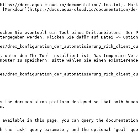
https://docs.aqua-cloud.io/documentation/llms.txt). Mark
 [Markdown](https://docs.aqua-cloud.io/documentation/de-
uchen Sie eventuell ein Tool eines Drittanbieters. Der P
tergegeben werden. Klicken Sie dafür auf Datei -> Option
es/drex_konfiguration_der_automatisierung_rich_client_cu
, unter dem Ihr Tool installiert ist. Das temporäre Verz
mputer zu speichern. Bitte wählen Sie einen existierende
es/drex_konfiguration_der_automatisierung_rich_client_cu
s the documentation platform designed so that both human
m.

 available in this page, you can query the documentation
h the `ask` query parameter, and the optional `goal` que