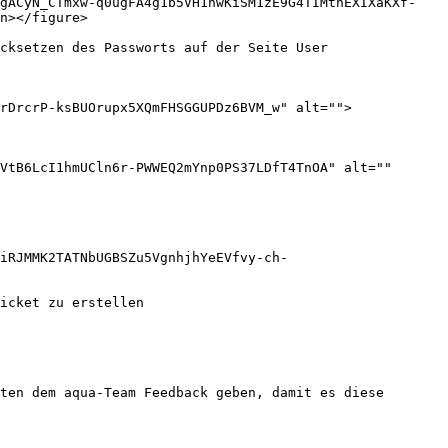
ngACyN_CTmxw-q0ugFA4g1b5VH1nwKiSM1zE9G4TIMtnEXIXaKXf-
n></figure>

cksetzen des Passworts auf der Seite User 
rDrcrP-ksBUOrupx5XQmFHSGGUPDz6BVM_w" alt="">
VtB6LcI1hmUCln6r-PWWEQ2mYnp0PS37LDfT4TnOA" alt="" 
uiRJMMK2TATNbUGBSZu5VgnhjhYeEVfvy-ch-
icket zu erstellen

ten dem aqua-Team Feedback geben, damit es diese 