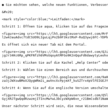
● Sie möchten sehen, welche neuen Funktionen, Verbesser
&#x20;

<mark style="color:blue;">Leitfaden:</mark>

Schritt 1: Öffnen Sie aqua, klicken Sie auf das Frageze
<figure><img src="https://lh5.googleusercontent.com/MrF
l2w4JauAdvc7tdCSUO9LIguLqjPn2b9F3kstMxP-RuQ3ywj6FC-YDPh
Es öffnet sich ein neuer Tab mit dem Portal.

<figure><img src="https://lh5.googleusercontent.com/QJ
jgJr34Kc6Rp_qPKFNfzh6VMsUqoyAtMFGo9K2nQquFd6dawytyLeohx
Schritt 2: Klicken Sie auf die Kachel „Help Center“ ode
Schritt 3: Wählen Sie einen Bereich aus und durchsuchen
<figure><img src="https://lh3.googleusercontent.com/9aH
za3jJWXswBMoXJQygWRm2i_awVncXcPpjmXf_kuSZTrx4pVlFEIGEJY
Schritt 4: Wenn Sie auf die englische Version umschalte
<figure><img src="https://lh6.googleusercontent.com/Q5l
GyjXRJTgwQqdRzwzmjITIncMwYwL3bCyzWXpW0xn_r21BmCsdb71NaW
Unser nächster Schritt wird sein, die neue Wissensdaten