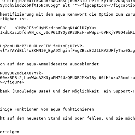
-OTbTHgjH7ec41rkG0a8rRaG3BSLjb9nZ3iDjPPTc_5y1dE2zN3QBDY
Syxch5iUdZobKfX15NcHU5gg" alt=""><figcaption></figcaptio
hentifizierung mit dem aqua Kennwort die Option zum Zurü
rfügbar ist.

Pb1___b1MPqJE5mSUyMSrdrpoGBoqKt4GlD7pYus-
1xdLKzszDfdnVN_ox_vUdP613YQy8R2URsF-eWWpz-6VHKjYP9O4abKL
Lq2gmLHRcPZL8uOUzcCEW_feHimFjUZrVP-
vlYzYAYdBLl4w3KMN10_BgA9XhginfFngZBscE2J1LKVZUFfyTnz0Gag
ch auf der aqua-Anmeldeseite ausgeblendet.

POOy3uZOdLeX0YmYk-
G0vxRPBi2jLuvWWoA2K3juPM74UzQEU0EJMXnIByL60fH4oxa25emtr
></figure>

bank (Knowledge Base) und der Möglichkeit, ein Support-T
inige Funktionen von aqua funktionieren

ht auf dem neuesten Stand sind oder fehlen, und Sie möch
erfolgen
