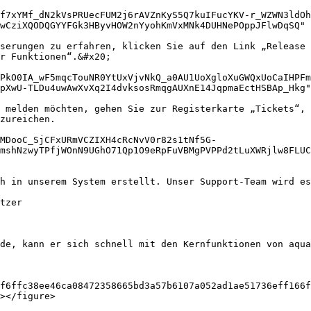
f7xYMf_dN2kVsPRUecFUM2j6rAVZnKyS5Q7kuIFucYKV-r_WZWN3ldOh
wCziXQODQGYYFGk3HByvHOW2nYyohKmVxMNk4DUHNePOppJFlwDqSQ" 
serungen zu erfahren, klicken Sie auf den Link „Release 
r Funktionen“.&#x20;

PkO0IA_wF5mqcTouNR0YtUxVjvNkQ_a0AU1UoXgloXuGWQxUoCaIHPFm
pXwU-TLDu4uwAwXvXq2I4dvksosRmqgAUXnE14JqpmaEctHSBAp_Hkg"
 melden möchten, gehen Sie zur Registerkarte „Tickets“, 
zureichen.

MDooC_SjCFxURmVCZIXH4cRcNvV0r82s1tNf5G-
mshNzwyTPfjWOnN9UGhO71Qp1O9eRpFuVBMgPVPPd2tLuXWRjlw8FLU
h in unserem System erstellt. Unser Support-Team wird es
tzer

de, kann er sich schnell mit den Kernfunktionen von aqua
f6ffc38ee46ca08472358665bd3a57b6107a052ad1ae51736eff166f
></figure>
