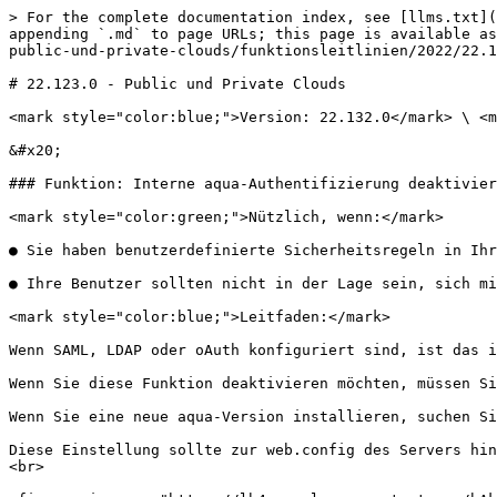
> For the complete documentation index, see [llms.txt](
appending `.md` to page URLs; this page is available as
public-und-private-clouds/funktionsleitlinien/2022/22.1
# 22.123.0 - Public und Private Clouds

<mark style="color:blue;">Version: 22.132.0</mark> \ <m
&#x20;

### Funktion: Interne aqua-Authentifizierung deaktivier
<mark style="color:green;">Nützlich, wenn:</mark>

● Sie haben benutzerdefinierte Sicherheitsregeln in Ihr
● Ihre Benutzer sollten nicht in der Lage sein, sich mi
<mark style="color:blue;">Leitfaden:</mark>

Wenn SAML, LDAP oder oAuth konfiguriert sind, ist das i
Wenn Sie diese Funktion deaktivieren möchten, müssen Si
Wenn Sie eine neue aqua-Version installieren, suchen Si
Diese Einstellung sollte zur web.config des Servers hin
<br>
