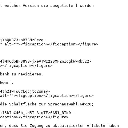
t welcher Version sie ausgeliefert wurden

jYhQW8Z3zoB7SNzBczq-
" alt=""><figcaption></figcaption></figure>

4lMmCdoBF38VB-jxeVTWz22SMFZnIogkWwRb522-
></figcaption></figure>

bank zu navigieren.

hwort.

4tn21wTwGCLgcjto2Wmay-
alt=""><figcaption></figcaption></figure>

die Schaltfläche zur Sprachauswahl.&#x20;

iI5kIoC46h_lH5T-S-qTEz6A51_BTN0f-
caption></figcaption></figure>

en, dass Sie Zugang zu aktualisierten Artikeln haben.
