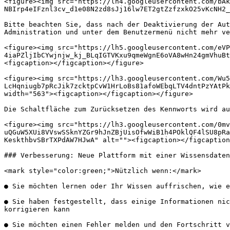
<figure><img src="https://lh4.googleusercontent.com/bAk
NBIrp4eIFznl3cv_d1e08N2zd8sJj16lw7ET2gtZzfzxkO25vKcNH2_
Bitte beachten Sie, dass nach der Deaktivierung der Aut
Administration und unter dem Benutzermenü nicht mehr ve
<figure><img src="https://lh5.googleusercontent.com/eVP
4iaPZljIbCYwjnjw_kj_BLqIGTVKxu9qmeWgnE6oVA8wHn24gmVhuBt
<figcaption></figcaption></figure>

<figure><img src="https://lh3.googleusercontent.com/Wu5
LcHqniugb7pRcJik7zcktpCvW1HrLoBs81afoWEbqLTV4dntPzYAtPk
width="563"><figcaption></figcaption></figure>

Die Schaltfläche zum Zurücksetzen des Kennworts wird au
<figure><img src="https://lh3.googleusercontent.com/0mv
uQGuW5XUi8VVswSSknYZGr9hJnZBjUisOfwWiB1h4POklQF4lSU8pRa
KeskthbvSBrTXPdAW7HJwA" alt=""><figcaption></figcaption
### Verbesserung: Neue Plattform mit einer Wissensdaten
<mark style="color:green;">Nützlich wenn:</mark>

● Sie möchten lernen oder Ihr Wissen auffrischen, wie e
● Sie haben festgestellt, dass einige Informationen nic
korrigieren kann

● Sie möchten einen Fehler melden und den Fortschritt v