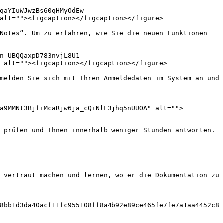
qaYIuWJwzBs60qHMyOdEw-
alt=""><figcaption></figcaption></figure>

Notes“. Um zu erfahren, wie Sie die neuen Funktionen 
n_UBQQaxpD783nvjL8U1-
 alt=""><figcaption></figcaption></figure>

melden Sie sich mit Ihren Anmeldedaten im System an und 
Ca9MMNt3BjfiMcaRjw6ja_cQiNlL3jhq5nUUOA" alt="">
 prüfen und Ihnen innerhalb weniger Stunden antworten.

 vertraut machen und lernen, wo er die Dokumentation zu 
8bb1d3da40acf11fc955108ff8a4b92e89ce465fe7fe7a1aa4452c8