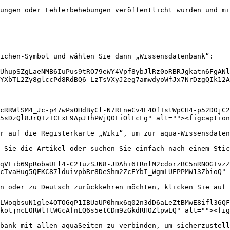
ungen oder Fehlerbehebungen veröffentlicht wurden und mi
ichen-Symbol und wählen Sie dann „Wissensdatenbank“:

UhupSZgLaeNMB6IuPus9tRO79eWY4Vpf8ybJlRz0oRBRJgkatn6FgANl
YXbTL2Zy8glccPd8RdBQ6_LzTsVXyJ2eg7amwdyoWfJx7NrDzgQIk12A
icRRWlSM4_Jc-p47wPsOHdByCl-N7RLneCv4E40fIstWpCH4-p52D0jC2
5sDzQl8JrQTzICLxE9ApJ1hPWjQOLiOlLcFg" alt=""><figcaption
r auf die Registerkarte „Wiki“, um zur aqua-Wissensdaten
 Sie die Artikel oder suchen Sie einfach nach einem Stic
qVLib69pRobaUEl4-C21uzSJN8-JDAhi6TRnlM2cdorzBC5nRNOGTvzZ
cTvaHug5QEKC87lduivpbRr8DeShm2ZcEYbI_WgmLUEPPMW13ZbioQ" 
n oder zu Deutsch zurückkehren möchten, klicken Sie auf 
LWoqbsuN1gle4OTOGqP1IBUaUP0hmx6q02n3dD6aLeZtBMwE8ifl36QF
kotjncE0RWlTtWGcAfnLQ6s5etCDm9zGkdRHOZlpwLQ" alt=""><fig
bank mit allen aquaSeiten zu verbinden, um sicherzustell