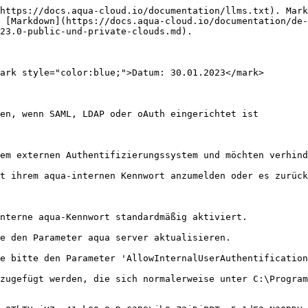
https://docs.aqua-cloud.io/documentation/llms.txt). Mark
 [Markdown](https://docs.aqua-cloud.io/documentation/de-
23.0-public-und-private-clouds.md).

ark style="color:blue;">Datum: 30.01.2023</mark>

en, wenn SAML, LDAP oder oAuth eingerichtet ist

em externen Authentifizierungssystem und möchten verhind
t ihrem aqua-internen Kennwort anzumelden oder es zurück
nterne aqua-Kennwort standardmäßig aktiviert.

e den Parameter aqua server aktualisieren.

e bitte den Parameter 'AllowInternalUserAuthentification
zugefügt werden, die sich normalerweise unter C:\Program