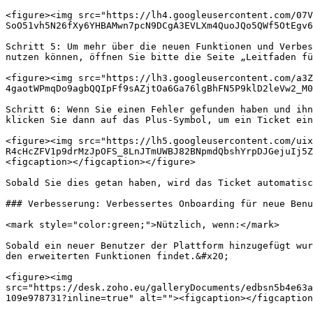
<figure><img src="https://lh4.googleusercontent.com/07V
SoO51vh5N26fXy6YHBAMwn7pcN9DCgA3EVLXm4QuoJQo5QWf5OtEgv6
Schritt 5: Um mehr über die neuen Funktionen und Verbes
nutzen können, öffnen Sie bitte die Seite „Leitfaden fü
<figure><img src="https://lh3.googleusercontent.com/a3Z
4gaotWPmqDo9agbQQIpFf9sAZjtOa6Ga76lgBhFN5P9klD2leVw2_M0
Schritt 6: Wenn Sie einen Fehler gefunden haben und ihn
klicken Sie dann auf das Plus-Symbol, um ein Ticket ein
<figure><img src="https://lh5.googleusercontent.com/uix
R4cHcZFV1p9drMzJpOFS_8LnJTmUWBJ82BNpmdQbshYrpDJGejuIj5Z
<figcaption></figcaption></figure>

Sobald Sie dies getan haben, wird das Ticket automatisc
### Verbesserung: Verbessertes Onboarding für neue Benu
<mark style="color:green;">Nützlich, wenn:</mark>

Sobald ein neuer Benutzer der Plattform hinzugefügt wur
den erweiterten Funktionen findet.&#x20;

<figure><img 
src="https://desk.zoho.eu/galleryDocuments/edbsn5b4e63a
109e978731?inline=true" alt=""><figcaption></figcaption