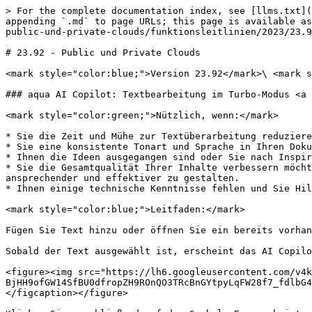
> For the complete documentation index, see [llms.txt](https://docs.aqua-cloud.io/documentation/llms.txt). Markdown versions of documentation pages are available by appending `.md` to page URLs; this page is available as [Markdown](https://docs.aqua-cloud.io/documentation/de-documentation/produktaktualisierungen-fur-kunden-von-public-und-private-clouds/funktionsleitlinien/2023/23.92-public-und-private-clouds.md).

# 23.92 - Public und Private Clouds

<mark style="color:blue;">Version 23.92</mark>\ <mark style="color:blue;">Datum: 23.08.2023</mark>

### aqua AI Copilot: Textbearbeitung im Turbo-Modus <a href="#aqua_ai_copilot_textbearbeitung_im_turbo-modus" id="aqua_ai_copilot_textbearbeitung_im_turbo-modus"></a>

<mark style="color:green;">Nützlich, wenn:</mark>

* Sie die Zeit und Mühe zur Textüberarbeitung reduzieren möchten.
* Sie eine konsistente Tonart und Sprache in Ihren Dokumenten beibehalten müssen.
* Ihnen die Ideen ausgegangen sind oder Sie nach Inspiration suchen.
* Sie die Gesamtqualität Ihrer Inhalte verbessern möchten, Sätze verfeinern, die Klarheit verbessern und alternative Formulierungen vorschlagen möchten, um Ihren Text ansprechender und effektiver zu gestalten.
* Ihnen einige technische Kenntnisse fehlen und Sie Hilfe bei der Erstellung von hochwertigen Inhalten in verschiedenen Kontexten benötigen.

<mark style="color:blue;">Leitfaden:</mark>

Fügen Sie Text hinzu oder öffnen Sie ein bereits vorhandenes Element mit Inhalt. Wählen Sie dann einen Satz oder einen Absatz aus, den Sie bearbeiten möchten.

Sobald der Text ausgewählt ist, erscheint das AI Copilot-Symbol daneben.

<figure><img src="https://lh6.googleusercontent.com/v4kEx-BjHH9ofGW14SfBU0dfropZH9ROnQO3TRcBnGYtpyLqFW28f7_fdlbG4IUWBxjIzShjpDuh8tv3Fe9dUvV_O_ySKfAeEKDIrgJNBlesyyiENpKiIqAo3brIjZ2Rw7AP6ISncbSAJgQ-RujkwY4" alt=""><figcaption></figcaption></figure>

Klicken Sie anschließend auf das Symbol. Es erscheint ein Dialogfeld, in dem Sie Ihre individuelle Anfrage für den AI Copilot eingeben oder eine der vorab ausgewählten Optionen auswählen können.

<figure><img src="https://lh4.googleusercontent.com/OMh_pg8tVD_Hn8KTSnNYn6SL29BY8HC0bDF4PFDmhu1-gc_ygMPqHKJpJxy5_1F4tjEKzopiVL_vUsXoSVu6wWMXWzBP_AmyRZl6yJ2jEhlIvNd8eubMYB4upAY27SrRhtsNPyWLLEzUOlQICdVUrug" alt=""><figcaption></figcaption></figure>

<figure><img src="https://lh6.googleusercontent.com/640nkv6lizz5GAROfUmlowtSdHB3KoES71njc65LUPEaj0P3DSVcMPDLgy2qXN0ZK0bz10Q2CLucTzjdc7aOsfdi2P-jwsoZQ_cxZ5E4HpjNzY-7nebTBPMzzif-OnF3PWbhiJc5vSALzanjX-rROCs" alt=""><figcaption></figcaption></figure>

Innerhalb weniger Sekunden erhalten Sie den verbesserten Text. Sie können entweder den alten Text ersetzen oder den neuen Text darunter hinzufügen, um später weitere Vergleiche oder Anpassungen an beiden vorzunehmen.

Es ist auch möglich, den Text erneut zu generieren, um bessere Ergebnisse zu erzielen, oder individuelle Anweisungen bereitzustellen, wenn das Ergebnis nicht Ihren Erwartungen entspricht.

{% hint style="info" %}
Hinweis: AI Copilot funktioniert derzeit nur mit englischem Text, aber in der nächsten Version werden wir auch Unterstützung für die deutsche Sprache hinzufügen.
{% endhint %}

### Verknüpfte Jira Issues in Berichten: Erfahren Sie mehr! <a href="#verknpfte_jira_issues_in_berichten_erfahren_sie_mehr" id="verknpfte_jira_issues_in_berichten_erfahren_sie_mehr"><