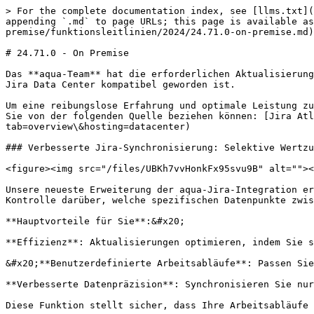
> For the complete documentation index, see [llms.txt](
appending `.md` to page URLs; this page is available as
premise/funktionsleitlinien/2024/24.71.0-on-premise.md)
# 24.71.0 - On Premise

Das **aqua-Team** hat die erforderlichen Aktualisierung
Jira Data Center kompatibel geworden ist.

Um eine reibungslose Erfahrung und optimale Leistung zu
Sie von der folgenden Quelle beziehen können: [Jira Atl
tab=overview\&hosting=datacenter)

### Verbesserte Jira-Synchronisierung: Selektive Wertzu
<figure><img src="/files/UBKh7vvHonkFx95svu9B" alt=""><
Unsere neueste Erweiterung der aqua-Jira-Integration er
Kontrolle darüber, welche spezifischen Datenpunkte zwis
**Hauptvorteile für Sie**:&#x20;

**Effizienz**: Aktualisierungen optimieren, indem Sie s
&#x20;**Benutzerdefinierte Arbeitsabläufe**: Passen Sie
**Verbesserte Datenpräzision**: Synchronisieren Sie nur
Diese Funktion stellt sicher, dass Ihre Arbeitsabläufe 