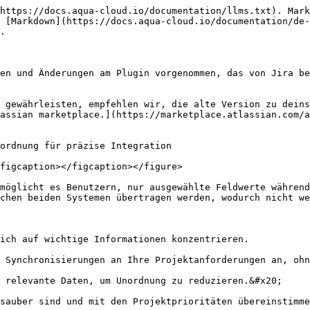
https://docs.aqua-cloud.io/documentation/llms.txt). Mark
 [Markdown](https://docs.aqua-cloud.io/documentation/de-
.

en und Änderungen am Plugin vorgenommen, das von Jira be
 gewährleisten, empfehlen wir, die alte Version zu deins
assian marketplace.](https://marketplace.atlassian.com/a
ordnung für präzise Integration

figcaption></figcaption></figure>

möglicht es Benutzern, nur ausgewählte Feldwerte während
chen beiden Systemen übertragen werden, wodurch nicht we
ich auf wichtige Informationen konzentrieren.

 Synchronisierungen an Ihre Projektanforderungen an, ohn
 relevante Daten, um Unordnung zu reduzieren.&#x20;

sauber sind und mit den Projektprioritäten übereinstimme