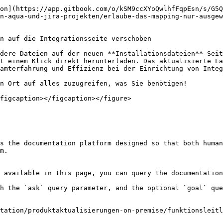
ion](https://app.gitbook.com/o/kSM9ccXYoQwlhfFqpEsn/s/G5Q
n-aqua-und-jira-projekten/erlaube-das-mapping-nur-ausge
n auf die Integrationsseite verschoben

dere Dateien auf der neuen **Installationsdateien**-Seit
t einem Klick direkt herunterladen. Das aktualisierte La
amterfahrung und Effizienz bei der Einrichtung von Integ
n Ort auf alles zuzugreifen, was Sie benötigen!

figcaption></figcaption></figure>

s the documentation platform designed so that both human
m.

 available in this page, you can query the documentation
h the `ask` query parameter, and the optional `goal` que
tation/produktaktualisierungen-on-premise/funktionsleitl