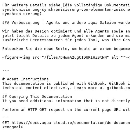
Für weitere Details siehe [die vollständige Dokumentat
synchronisierung-synchronisierung-von-elementen-zwische
synchronisierung).

### Verbesserung | Agents und andere aqua Dateien wurde
Wir haben das Design optimiert und alle Agents sowie an
jetzt leicht Details zu jedem Agent erkunden und sie mi
zusätzliche Lernressourcen für jedes Tool, was Ihre Ges
Entdecken Sie die neue Seite, um heute an einem bequeme
<figure><img src="/files/DHwmA2ugC1DUKIHZStNN" alt=""><
---

# Agent Instructions

This documentation is published with GitBook. GitBook i
technical content effectively. Learn more at gitbook.co
## Querying This Documentation

If you need additional information that is not directly
Perform an HTTP GET request on the current page URL wit
```

GET https://docs.aqua-cloud.io/documentation/de-documen
<endgoal>
