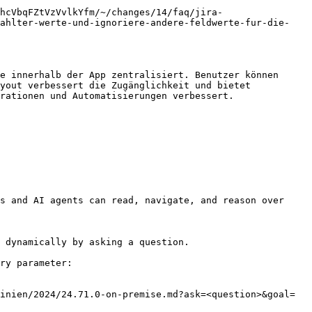
hcVbqFZtVzVvlkYfm/~/changes/14/faq/jira-
wahlter-werte-und-ignoriere-andere-feldwerte-fur-die-
e innerhalb der App zentralisiert. Benutzer können 
yout verbessert die Zugänglichkeit und bietet 
rationen und Automatisierungen verbessert.

s and AI agents can read, navigate, and reason over 
 dynamically by asking a question.

ry parameter:

inien/2024/24.71.0-on-premise.md?ask=<question>&goal=